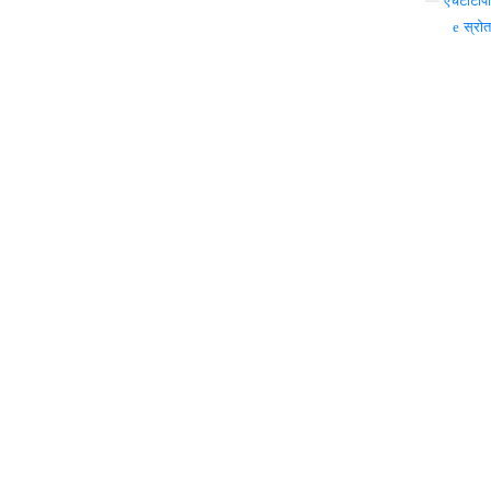
—
एचटीटीपी
स्रोत