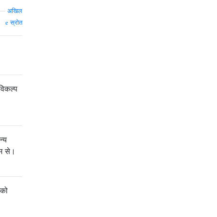
—
अखिल
स्रोत
विकल्प
न्य
यम से।
 को