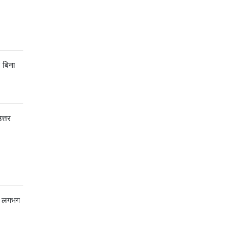
बिना
त्तर
र। लगभग