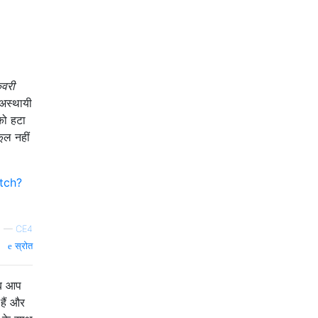
कवरी
अस्थायी
को हटा
ूल नहीं
tch?
—
CE4
स्रोत
जब आप
हैं और