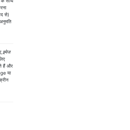
ी के साथ
करना
ाद से)
 अनुमति
ैश_इमेज
लिए
 हैं और
mage या
क्रीन