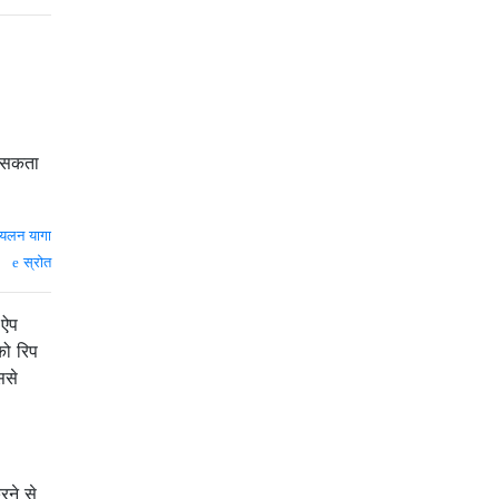
र सकता
यलन यागा
स्रोत
 ऐप
को रिप
ससे
रने से