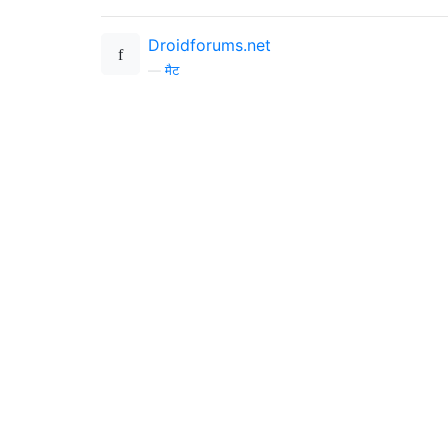
Droidforums.net
—
मैट