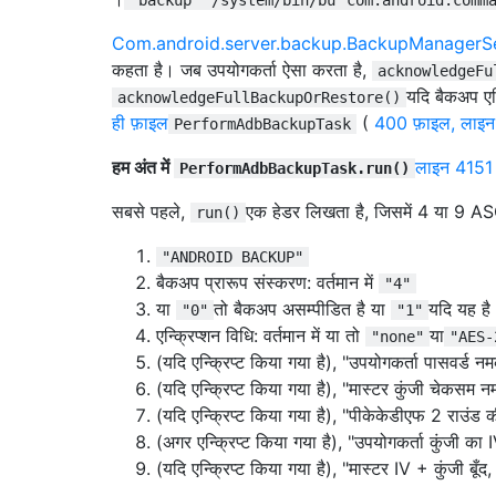
Com.android.server.backup.BackupManagerS
कहता है। जब उपयोगकर्ता ऐसा करता है,
acknowledgeFu
यदि बैकअप एन्
acknowledgeFullBackupOrRestore()
ही फ़ाइल
(
400 फ़ाइल, लाइ
PerformAdbBackupTask
हम अंत में
लाइन 4151
PerformAdbBackupTask.run()
सबसे पहले,
एक हेडर लिखता है, जिसमें 4 या 9 ASCII
run()
"ANDROID BACKUP"
बैकअप प्रारूप संस्करण: वर्तमान में
"4"
या
तो बैकअप असम्पीडित है या
यदि यह है
"0"
"1"
एन्क्रिप्शन विधि: वर्तमान में या तो
या
"none"
"AES-
(यदि एन्क्रिप्ट किया गया है), "उपयोगकर्ता पासवर्ड नमक
(यदि एन्क्रिप्ट किया गया है), "मास्टर कुंजी चेकसम नम
(यदि एन्क्रिप्ट किया गया है), "पीकेकेडीएफ 2 राउंड क
(अगर एन्क्रिप्ट किया गया है), "उपयोगकर्ता कुंजी का IV
(यदि एन्क्रिप्ट किया गया है), "मास्टर IV + कुंजी बूँद, 