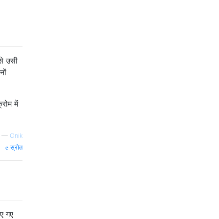
से उसी
नों
रोम में
—
Onik
स्रोत
िए गए