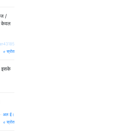
ोज /
ए केवल
er43185
स्रोत
 इसके
।
—
अल ई।
स्रोत