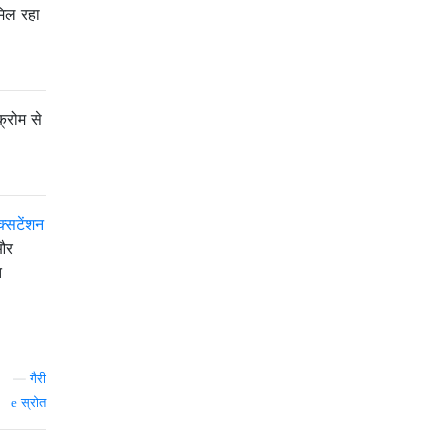
मिल रहा
्रोम से
्सटेंशन
और
त
—
गैरी
स्रोत