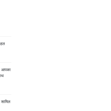
ं हल
। आपका
साथ
ं शामिल