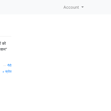
Account
ं को
केशन"
—
गैरी
स्रोत