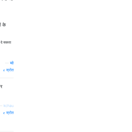
ं के
 दे सकता
—
बहे
स्रोत
और
—
kchau
स्रोत