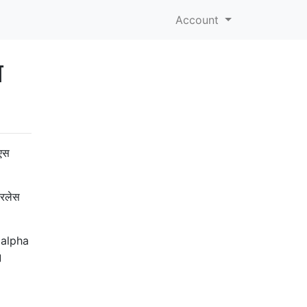
Account
न
ीएस
यरलेस
amalpha
।