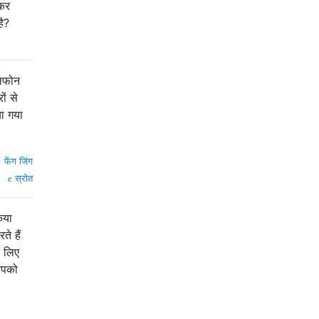
 कर
है?
ेलफोन
ों से
ा गया
—
फेंग जिंग
स्रोत
िया
े हैं
े लिए
 आपको