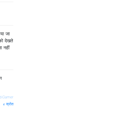
िया जा
ो देखते
ा नहीं
न
diGamer
स्रोत