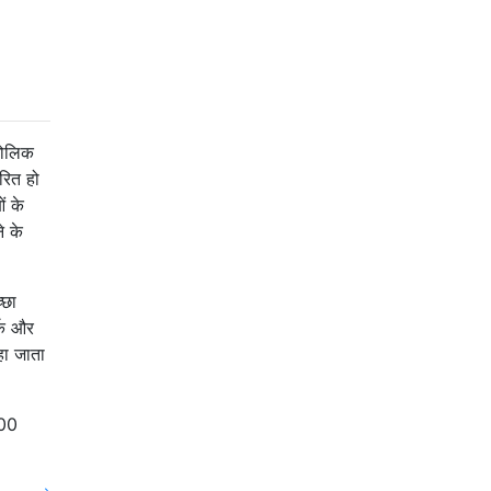
ोलिक
रित हो
ं के
े के
्छा
र्क और
ा जाता
100