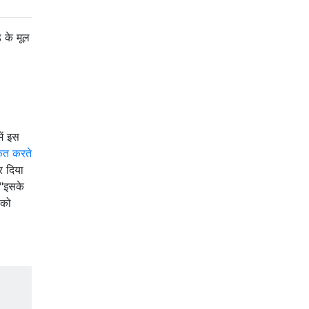
 के मूल
ें इस
ृत करते
र दिया
 "इसके
 को