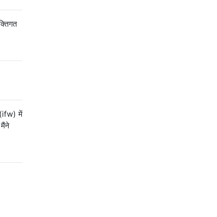
क्तिगत
ifw) में
ैंने