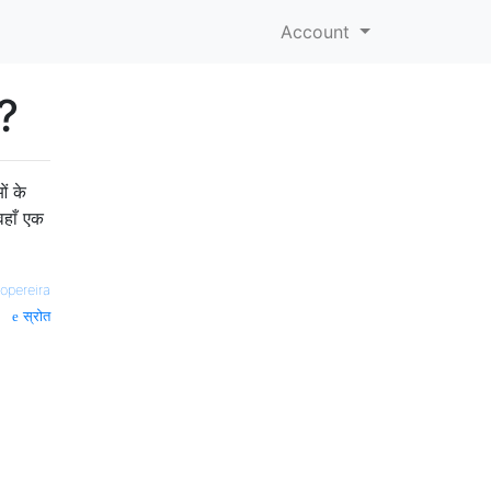
Account
ै?
ं के
वहाँ एक
iopereira
स्रोत