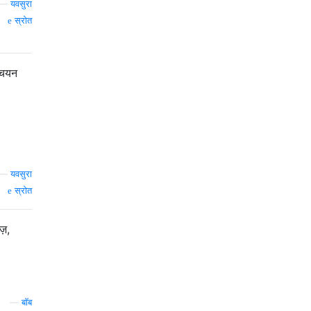
—
यवसुरा
स्रोत
 चयन
—
यवसुरा
स्रोत
ज़,
—
बॉब