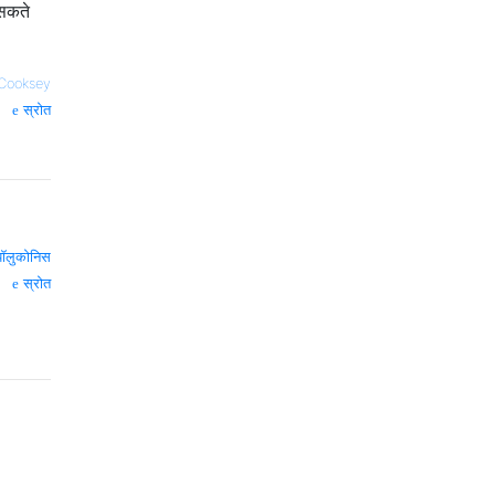
सकते
nCooksey
स्रोत
ॉलुकोनिस
स्रोत