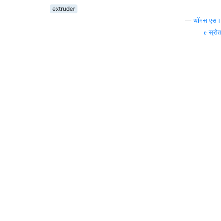
extruder
—
थॉमस एस।
स्रोत