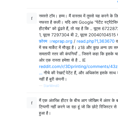
नमस्ते टॉम। हम्म। मैं वास्तव में तुमसे यह करने के ल
नफरत है कली। यदि आप Google "पेटेंट स्ट्रैटेस
हीटचैब" को ढूंढते हैं, तो यह है कि .. यूएस 672287
1, यूएस 7297304 बी 2, यूएस 20040104515 ए
फ़ोरम ।reprap.org
/
read.php?1,363670
वर
में सब मार्केट में मौजूद है। z18 और कुछ अन्य उप स
समतापी स्तर की कंपनियाँ .. जिसने कहा कि इसके चा
ओर एक रास्ता हमेशा से है .. IE
reddit.com/r/3Dprinting/comments/43z
…
नीचे की रेखाएँ पेटेंट हैं, और अधिकांश इसके सा
नहीं हैं बुरी कंपनी।
—
StarWind0
मैं एक अंतरिक्ष हीटर के बीच आग जोखिम में अंतर के बार
टिप्पणी नहीं करने जा रहा हूं जो कि छोटे रिजिस्टर से 
हुआ है।