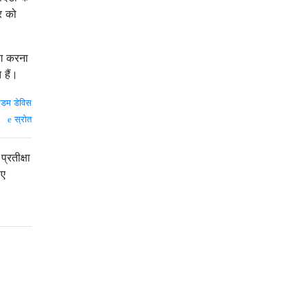
र को
ोग करना
 हैं।
एडम डेविस
स्रोत
्रतीक्षा
िए