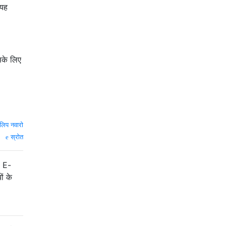
 यह
सके लिए
लिप नवारो
स्रोत
। E-
ों के